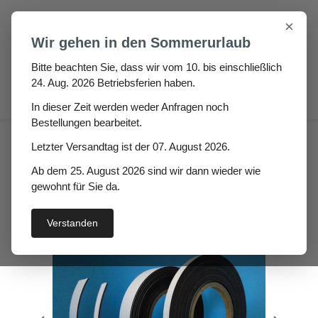
Zum Hauptinhalt springen
×
Wir gehen in den Sommerurlaub
Bitte beachten Sie, dass wir vom 10. bis einschließlich
24. Aug. 2026 Betriebsferien haben.
0
In dieser Zeit werden weder Anfragen noch
Bestellungen bearbeitet.
Magnetband Mutaza Hö:
Letzter Versandtag ist der 07. August 2026.
1mm, Br: 20mm einseitig
Ab dem 25. August 2026 sind wir dann wieder wie
selbstklebend
gewohnt für Sie da.
Verstanden
Bildergalerie überspringen