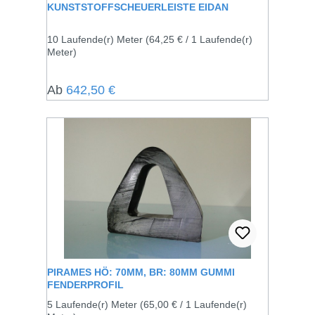
KUNSTSTOFFSCHEUERLEISTE EIDAN
10 Laufende(r) Meter
(64,25 € / 1 Laufende(r)
Meter)
Regulärer Preis:
Ab
642,50 €
PIRAMES HÖ: 70MM, BR: 80MM GUMMI
FENDERPROFIL
5 Laufende(r) Meter
(65,00 € / 1 Laufende(r)