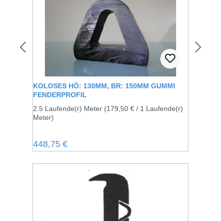
KOLOSES HÖ: 130MM, BR: 150MM GUMMI
FENDERPROFIL
2.5 Laufende(r) Meter
(179,50 € / 1 Laufende(r)
Meter)
Regulärer Preis:
448,75 €