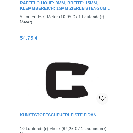
RAFFELO HÖHE: 8MM, BREITE: 15MM,
KLEMMBEREICH: 15MM ZIERLEISTENGUMMI
ZUM AUFKLEMMEN AUF DIE VORHANDENE
5 Laufende(r) Meter
(10,95 € / 1 Laufende(r)
METALLSCHIENE
Meter)
Regulärer Preis:
54,75 €
KUNSTSTOFFSCHEUERLEISTE EIDAN
10 Laufende(r) Meter
(64,25 € / 1 Laufende(r)