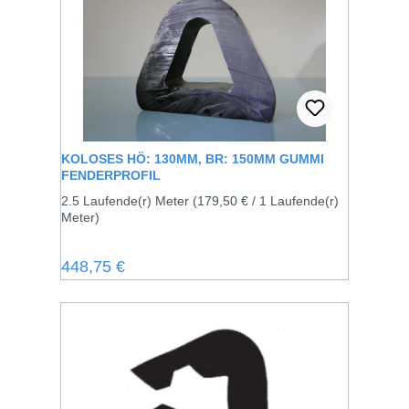
KOLOSES HÖ: 130MM, BR: 150MM GUMMI
FENDERPROFIL
2.5 Laufende(r) Meter
(179,50 € / 1 Laufende(r)
Meter)
Regulärer Preis:
448,75 €