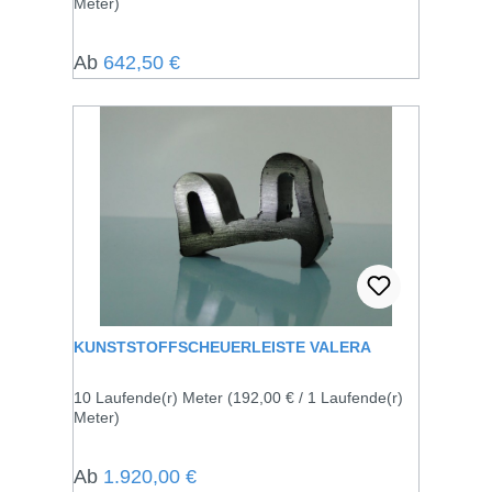
Meter)
Regulärer Preis:
Ab
642,50 €
KUNSTSTOFFSCHEUERLEISTE VALERA
10 Laufende(r) Meter
(192,00 € / 1 Laufende(r)
Meter)
Regulärer Preis:
Ab
1.920,00 €