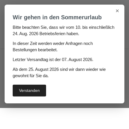
Zum Hauptinhalt springen
×
Wir gehen in den Sommerurlaub
Bitte beachten Sie, dass wir vom 10. bis einschließlich
24. Aug. 2026 Betriebsferien haben.
0
In dieser Zeit werden weder Anfragen noch
Bestellungen bearbeitet.
Haus
Fenster- / Türprofile
Letzter Versandtag ist der 07. August 2026.
Kunststofffenster & Türen
Ab dem 25. August 2026 sind wir dann wieder wie
Kunststofffensterrahmen Dichtungen
gewohnt für Sie da.
Kunststofffensterdichtung
Verstanden
Marizia
Bildergalerie überspringen