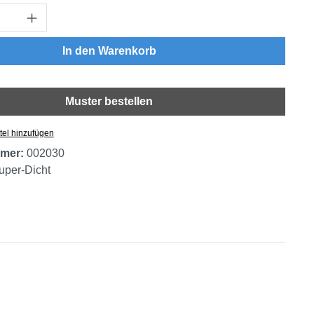
Anzahl: Gib den gewünschten Wert ein oder
In den Warenkorb
Muster bestellen
tel hinzufügen
mer:
002030
uper-Dicht