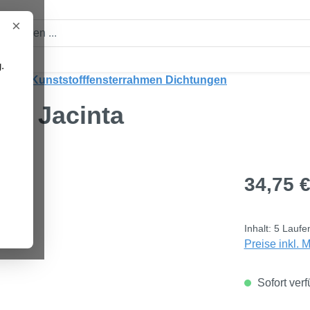
×
.
en
Kunststofffensterrahmen Dichtungen
ung Jacinta
Regulärer Pre
34,75 
Inhalt:
5 Laufe
Preise inkl. 
Sofort verf