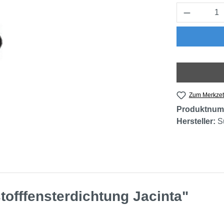
Produkt 
Zum Merkzet
Produktnum
Hersteller:
S
offfensterdichtung Jacinta"