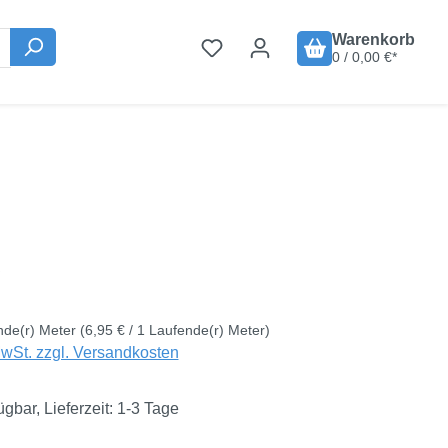
Warenkorb
0 / 0,00 €*
is:
€
nde(r) Meter
(6,95 € / 1 Laufende(r) Meter)
MwSt. zzgl. Versandkosten
ügbar, Lieferzeit: 1-3 Tage