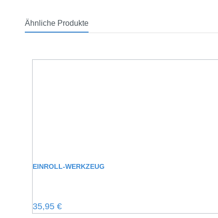
Ähnliche Produkte
Produktgalerie überspringen
EINROLL-WERKZEUG
Regulärer Preis:
35,95 €