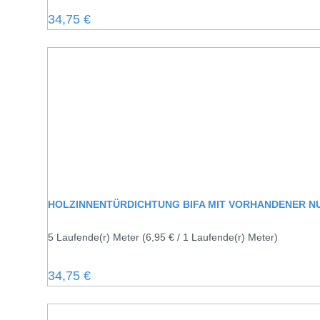
Regulärer Preis:
34,75 €
HOLZINNENTÜRDICHTUNG BIFA MIT VORHANDENER N
5 Laufende(r) Meter
(6,95 € / 1 Laufende(r) Meter)
Regulärer Preis:
34,75 €