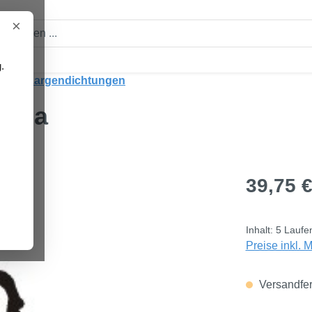
×
.
Holzzargendichtungen
jana
Regulärer Pre
39,75 
Inhalt:
5 Laufe
Preise inkl. 
Versandfert