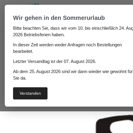
um Hauptinhalt springen
Zur Suche springen
Wir gehen in den Sommerurlaub
Bitte beachten Sie, dass wir vom 10. bis einschließlich 24. Aug
Haus
Fenster- / Türprofile
Holzfenster & Türen
2026 Betriebsferien haben.
In dieser Zeit werden weder Anfragen noch Bestellungen
Holzzargendichtung Ma
bearbeitet.
Letzter Versandtag ist der 07. August 2026.
Ab dem 25. August 2026 sind wir dann wieder wie gewohnt für
Bildergalerie überspringen
Sie da.
Verstanden