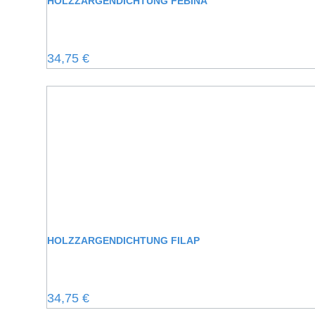
HOLZZARGENDICHTUNG FEBINA
Regulärer Preis:
34,75 €
HOLZZARGENDICHTUNG FILAP
Regulärer Preis:
34,75 €