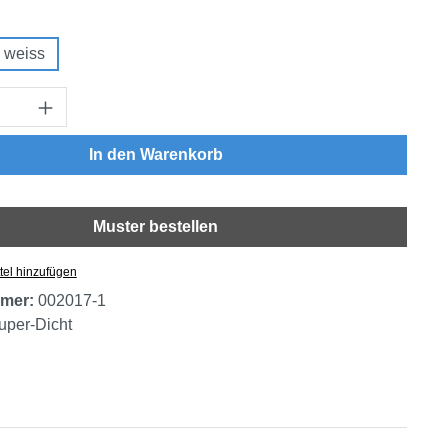
swählen
weiss
Anzahl: Gib den gewünschten Wert ein oder
In den Warenkorb
Muster bestellen
tel hinzufügen
mer:
002017-1
uper-Dicht