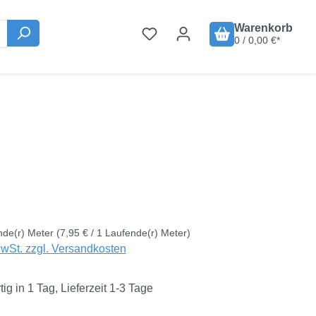
Warenkorb
0 / 0,00 €*
is:
€
nde(r) Meter
(7,95 € / 1 Laufende(r) Meter)
MwSt. zzgl. Versandkosten
ig in 1 Tag, Lieferzeit 1-3 Tage