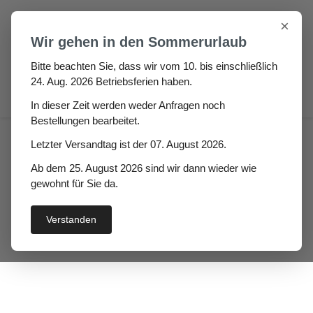
Zum Hauptinhalt springen
×
Wir gehen in den Sommerurlaub
Bitte beachten Sie, dass wir vom 10. bis einschließlich
24. Aug. 2026 Betriebsferien haben.
0
In dieser Zeit werden weder Anfragen noch
Bestellungen bearbeitet.
Haus
Fenster- / Türprofile
Letzter Versandtag ist der 07. August 2026.
Holzfenster & Türen
Ab dem 25. August 2026 sind wir dann wieder wie
Holz-Hebe-Schiebetüren Dichtungen
gewohnt für Sie da.
Holzfensterdichtung
Verstanden
Gedono
Bildergalerie überspringen