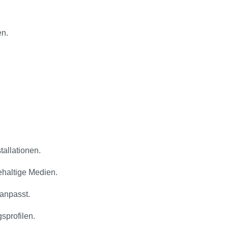
en.
allationen.
haltige Medien.
anpasst.
­profilen.