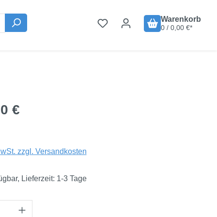
Warenkorb
0 / 0,00 €*
is:
0 €
MwSt. zzgl. Versandkosten
ügbar, Lieferzeit: 1-3 Tage
Anzahl: Gib den gewünschten Wert ein oder