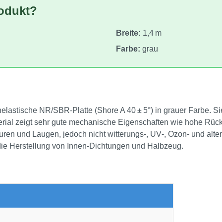
rodukt?
Breite:
1,4 m
Farbe:
grau
astische NR/SBR‑Platte (Shore A 40 ± 5°) in grauer Farbe. Sie b
rial zeigt sehr gute mechanische Eigenschaften wie hohe Rückpr
uren und Laugen, jedoch nicht witterungs‑, UV‑, Ozon‑ und alte
r die Herstellung von Innen‑Dichtungen und Halbzeug.