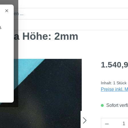
×
.
kanta Höhe: 2mm
Regulärer Pre
1.540,9
Inhalt:
1 Stück
Preise inkl. 
Sofort verf
Produkt 