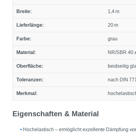
Breite:
1,4 m
Lieferlänge:
20 m
Farbe:
grau
Material:
NR/SBR 40 ± 
Oberfläche:
beidseitig gl
Toleranzen:
nach DIN 771
Merkmal:
hochelastisc
Eigenschaften & Material
•
Hochelastisch – ermöglicht exzellente Dämpfung vo