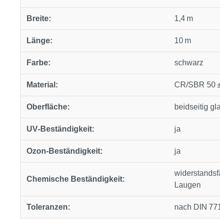
Breite:
1,4 m
Länge:
10 m
Farbe:
schwarz
Material:
CR/SBR 50 ±
Oberfläche:
beidseitig gla
UV‑Beständigkeit:
ja
Ozon‑Beständigkeit:
ja
widerstands
Chemische Beständigkeit:
Laugen
Toleranzen:
nach DIN 771