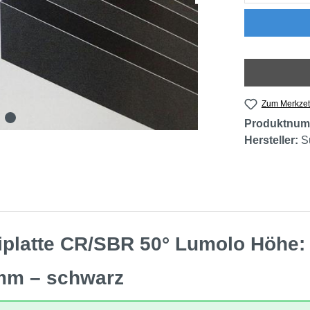
Zum Merkzet
Produktnum
Hersteller:
S
iplatte CR/SBR 50° Lumolo Höhe
mm – schwarz