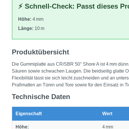
⚡ Schnell-Check: Passt dieses P
Höhe:
4 mm
Länge:
10 m
Produktübersicht
Die Gummiplatte aus CR/SBR 50° Shore A ist 4 mm dünn, 1,
Säuren sowie schwachen Laugen. Die beidseitig glatte O
Flexibilität lässt sie sich leicht zuschneiden und an un
Prallmatten an Türen und Tore sowie für den Einsatz in T
Technische Daten
Eigenschaft
Wert
Höhe:
4 mm