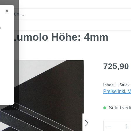
×
.
0° Lumolo Höhe: 4mm
Regulärer Pre
725,90
Inhalt:
1 Stück
Preise inkl. 
Sofort verf
Produkt 