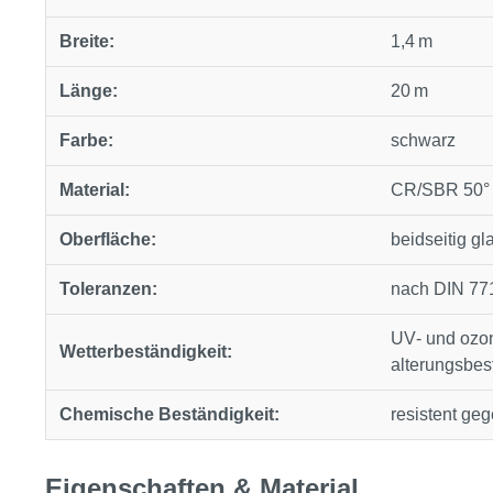
Breite:
1,4 m
Länge:
20 m
Farbe:
schwarz
Material:
CR/SBR 50° 
Oberfläche:
beidseitig gla
Toleranzen:
nach DIN 771
UV‑ und ozon
Wetterbeständigkeit:
alterungsbes
Chemische Beständigkeit:
resistent g
Eigenschaften & Material