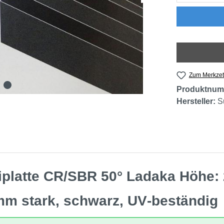
Zum Merkzet
Produktnum
Hersteller:
S
platte CR/SBR 50° Ladaka Höhe
m stark, schwarz, UV‑beständig