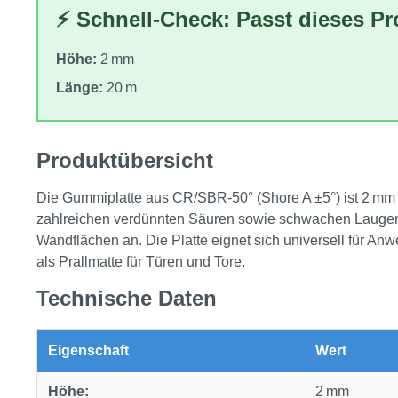
⚡ Schnell-Check: Passt dieses P
Höhe:
2 mm
Länge:
20 m
Produktübersicht
Die Gummiplatte aus CR/SBR‑50° (Shore A ±5°) ist 2 mm st
zahlreichen verdünnten Säuren sowie schwachen Laugen. D
Wandflächen an. Die Platte eignet sich universell für 
als Prallmatte für Türen und Tore.
Technische Daten
Eigenschaft
Wert
Höhe:
2 mm