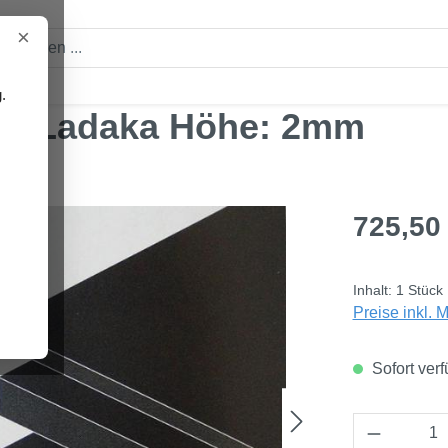
×
.
0° Ladaka Höhe: 2mm
Regulärer Pre
725,50
Inhalt:
1 Stück
Preise inkl. 
Sofort verf
Produkt 