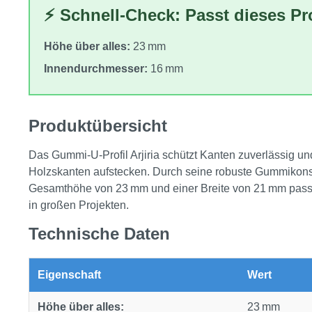
⚡ Schnell-Check: Passt dieses P
Höhe über alles:
23 mm
Innendurchmesser:
16 mm
Produktübersicht
Das Gummi‑U‑Profil Arjiria schützt Kanten zuverlässig un
Holzskanten aufstecken. Durch seine robuste Gummikonstru
Gesamthöhe von 23 mm und einer Breite von 21 mm passt d
in großen Projekten.
Technische Daten
Eigenschaft
Wert
Höhe über alles:
23 mm