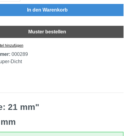
In den Warenkorb
Muster bestellen
tel hinzufügen
mer:
000289
uper-Dicht
te: 21 mm"
1 mm