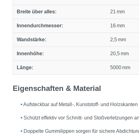
Breite über alles:
21 mm
Innendurchmesser:
16 mm
Wandstärke:
2,5 mm
Innenhöhe:
20,5 mm
Länge:
5000 mm
Eigenschaften & Material
•
Aufsteckbar auf Metall‑, Kunststoff‑ und Holzskante
•
Schützt effektiv vor Schnitt‑ und Stoßverletzungen a
•
Doppelte Gummilippen sorgen für sichere Abdichtu