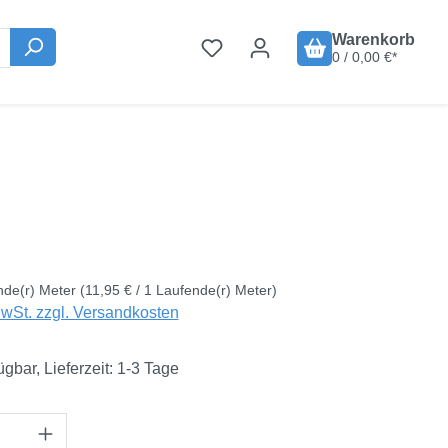
Warenkorb
0 / 0,00 €*
is:
€
nde(r) Meter
(11,95 € / 1 Laufende(r) Meter)
MwSt. zzgl. Versandkosten
ügbar, Lieferzeit: 1-3 Tage
Anzahl: Gib den gewünschten Wert ein oder