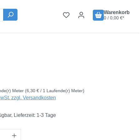
Warenkorb
0 / 0,00 €*
is:
€
nde(r) Meter
(6,30 € / 1 Laufende(r) Meter)
MwSt. zzgl. Versandkosten
ügbar, Lieferzeit: 1-3 Tage
Anzahl: Gib den gewünschten Wert ein oder