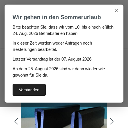
Zum Hauptinhalt springen
×
Wir gehen in den Sommerurlaub
Bitte beachten Sie, dass wir vom 10. bis einschließlich
24. Aug. 2026 Betriebsferien haben.
0
In dieser Zeit werden weder Anfragen noch
Bestellungen bearbeitet.
Gummi U-Profile Adele
Letzter Versandtag ist der 07. August 2026.
Höhe: 31 x Breite: 16 mm
Ab dem 25. August 2026 sind wir dann wieder wie
gewohnt für Sie da.
Verstanden
Bildergalerie überspringen