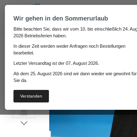
um Hauptinhalt springen
Zur Suche springen
Wir gehen in den Sommerurlaub
Bitte beachten Sie, dass wir vom 10. bis einschließlich 24. Aug
Fugen & Spalt
Rechteck- und Quadratprofile
Gum
2026 Betriebsferien haben.
In dieser Zeit werden weder Anfragen noch Bestellungen
Gummi Quadratschnur 
bearbeitet.
Letzter Versandtag ist der 07. August 2026.
Ab dem 25. August 2026 sind wir dann wieder wie gewohnt für
Bildergalerie überspringen
Sie da.
Verstanden