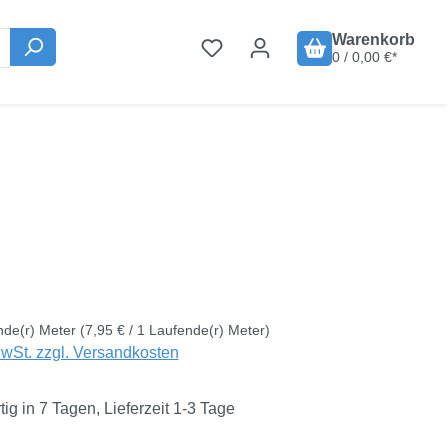
Warenkorb
0 / 0,00 €*
is:
€
nde(r) Meter
(7,95 € / 1 Laufende(r) Meter)
MwSt. zzgl. Versandkosten
ig in 7 Tagen, Lieferzeit 1-3 Tage