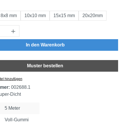
auswählen
8x8 mm
10x10 mm
15x15 mm
20x20mm
Anzahl: Gib den gewünschten Wert ein oder
In den Warenkorb
Muster bestellen
tel hinzufügen
mer:
002688.1
uper-Dicht
5 Meter
Voll-Gummi