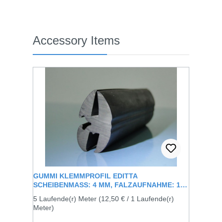
Produktgalerie überspringen
Accessory Items
GUMMI KLEMMPROFIL EDITTA
SCHEIBENMASS: 4 MM, FALZAUFNAHME: 1,5 M
M
5 Laufende(r) Meter
(12,50 € / 1 Laufende(r)
Meter)