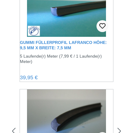
GUMMI FÜLLERPROFIL LAFRANCO HÖHE:
9,5 MM X BREITE: 7,5 MM
5 Laufende(r) Meter
(7,99 € / 1 Laufende(r)
Meter)
Regulärer Preis:
39,95 €