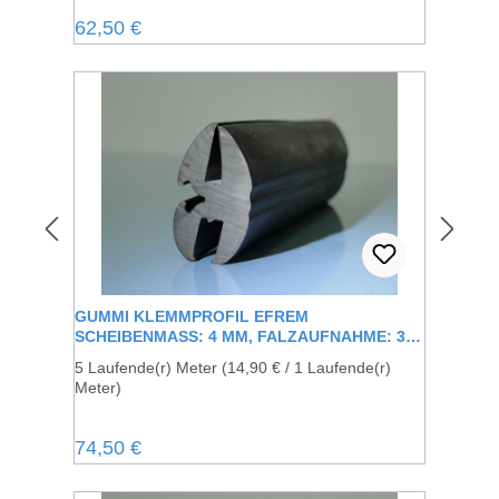
Regulärer Preis:
62,50 €
GUMMI KLEMMPROFIL EFREM
SCHEIBENMASS: 4 MM, FALZAUFNAHME: 3 M
M
5 Laufende(r) Meter
(14,90 € / 1 Laufende(r)
Meter)
Regulärer Preis:
74,50 €