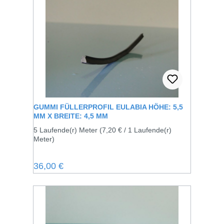
GUMMI FÜLLERPROFIL EULABIA HÖHE: 5,5
MM X BREITE: 4,5 MM
5 Laufende(r) Meter
(7,20 € / 1 Laufende(r)
Meter)
Regulärer Preis:
36,00 €