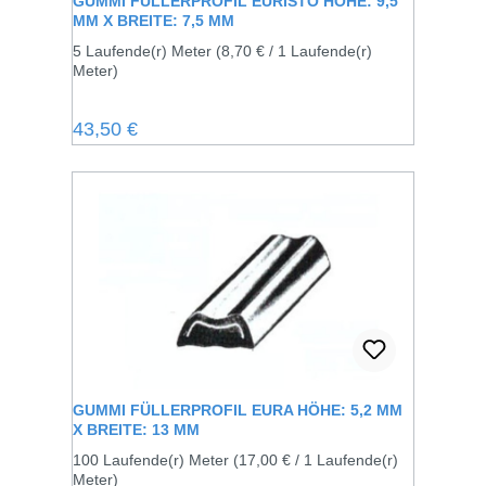
GUMMI FÜLLERPROFIL EURISTO HÖHE: 9,5
MM X BREITE: 7,5 MM
5 Laufende(r) Meter
(8,70 € / 1 Laufende(r)
Meter)
Regulärer Preis:
43,50 €
GUMMI FÜLLERPROFIL EURA HÖHE: 5,2 MM
X BREITE: 13 MM
100 Laufende(r) Meter
(17,00 € / 1 Laufende(r)
Meter)