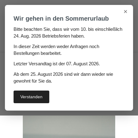
Zum Hauptinhalt springen
×
Wir gehen in den Sommerurlaub
Bitte beachten Sie, dass wir vom 10. bis einschließlich
24. Aug. 2026 Betriebsferien haben.
0
In dieser Zeit werden weder Anfragen noch
Bestellungen bearbeitet.
Auto / Wohnmobil / Boot
Boot
Letzter Versandtag ist der 07. August 2026.
Füllerprofile für Klemmprofile
Ab dem 25. August 2026 sind wir dann wieder wie
Gummi Füllerprofil Eupico
gewohnt für Sie da.
Höhe: 7 mm x Breite: 6 mm
Verstanden
Bildergalerie überspringen