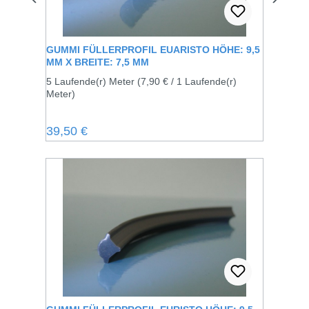
GUMMI FÜLLERPROFIL EUARISTO HÖHE: 9,5
MM X BREITE: 7,5 MM
5 Laufende(r) Meter
(7,90 € / 1 Laufende(r)
Meter)
Regulärer Preis:
39,50 €