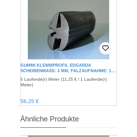
GUMMI KLEMMPROFIL EDGARDA
SCHEIBENMASS: 3 MM, FALZAUFNAHME: 1 M
M
5 Laufende(r) Meter
(11,25 € / 1 Laufende(r)
Meter)
Regulärer Preis:
56,25 €
Produktgalerie überspringen
Ähnliche Produkte