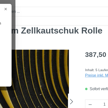
×
.
0mm Zellkautschuk Rolle
Regulärer Pre
387,50
Inhalt:
5 Laufe
Preise inkl. 
Sofort verf
Produkt 