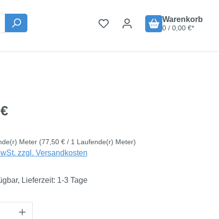
Warenkorb
0 / 0,00 €*
is:
 €
nde(r) Meter
(77,50 € / 1 Laufende(r) Meter)
MwSt. zzgl. Versandkosten
ügbar, Lieferzeit: 1-3 Tage
Anzahl: Gib den gewünschten Wert ein oder