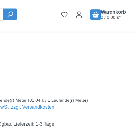
Warenkorb
0 / 0,00 €*
is:
€
fende(r) Meter
(31,04 € / 1 Laufende(r) Meter)
MwSt. zzgl. Versandkosten
ügbar, Lieferzeit: 1-3 Tage