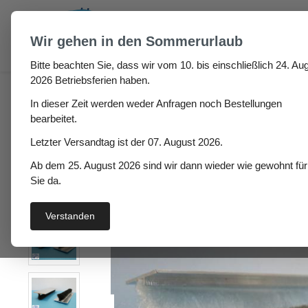
um Hauptinhalt springen
Zur Suche springen
Wir gehen in den Sommerurlaub
Bitte beachten Sie, dass wir vom 10. bis einschließlich 24. Aug
Fugen & Spalt
Bürsten- und Leistenprofile
Alumi
2026 Betriebsferien haben.
In dieser Zeit werden weder Anfragen noch Bestellungen
Aluminiumschiene Aila 
bearbeitet.
Letzter Versandtag ist der 07. August 2026.
Ab dem 25. August 2026 sind wir dann wieder wie gewohnt für
Bildergalerie überspringen
Sie da.
Verstanden