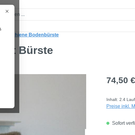
×
.
niumschiene Bodenbürste
mit Bürste
Regulärer Pre
74,50 
Inhalt:
2.4 Lau
Preise inkl. 
Sofort verf