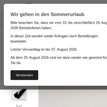
um Hauptinhalt springen
Zur Suche springen
Wir gehen in den Sommerurlaub
Bitte beachten Sie, dass wir vom 10. bis einschließlich 24. Aug
Auto / Wohnmobil / Boot
Wohnmobil
Glasscheib
2026 Betriebsferien haben.
In dieser Zeit werden weder Anfragen noch Bestellungen
Alena Höhe. 12,75mm, 
bearbeitet.
5mm Fensterführungss
Letzter Versandtag ist der 07. August 2026.
Ab dem 25. August 2026 sind wir dann wieder wie gewohnt für
Sie da.
Bildergalerie überspringen
Verstanden