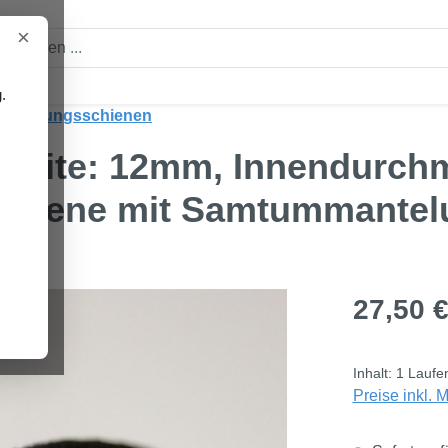
×
.
enführungsschienen
Breite: 12mm, Innendurch
chiene mit Samtummantel
Regulärer Pre
27,50 
Inhalt:
1 Laufe
Preise inkl. 