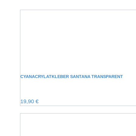
Produktgalerie überspringen
CYANACRYLATKLEBER SANTANA TRANSPARENT
Regulärer Preis:
19,90 €