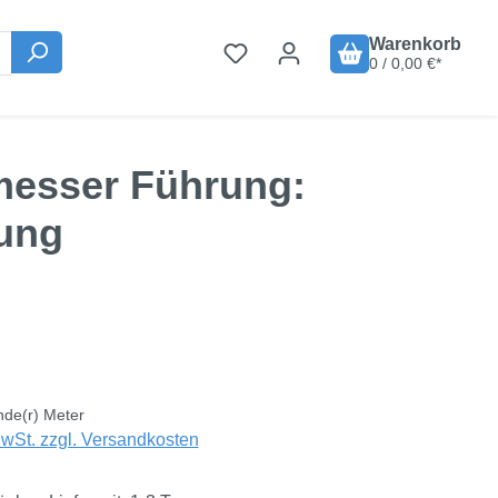
Warenkorb
0 / 0,00 €*
messer Führung:
ung
is:
€
nde(r) Meter
MwSt. zzgl. Versandkosten