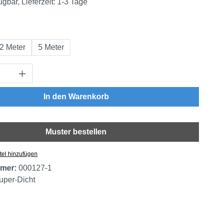
ügbar, Lieferzeit: 1-3 Tage
swählen
2 Meter
5 Meter
Anzahl: Gib den gewünschten Wert ein oder
In den Warenkorb
Muster bestellen
tel hinzufügen
mer:
000127-1
uper-Dicht