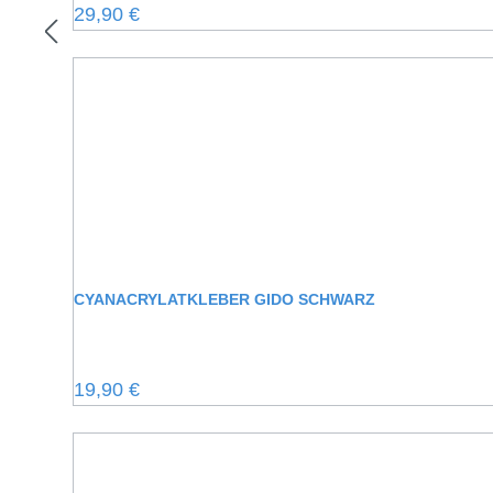
Regulärer Preis:
29,90 €
CYANACRYLATKLEBER GIDO SCHWARZ
Regulärer Preis:
19,90 €