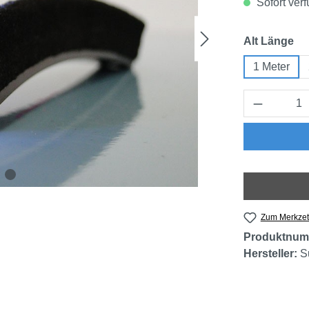
Sofort verf
au
Alt Länge
1 Meter
Produkt 
Zum Merkzet
Produktnum
Hersteller:
S