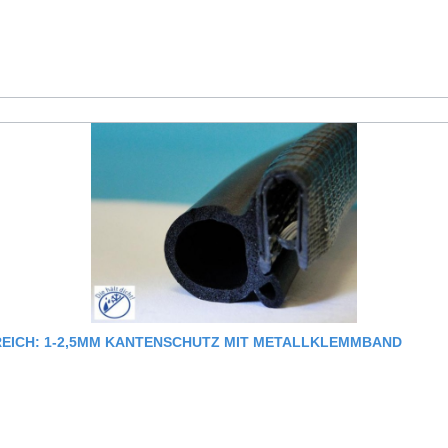
ALBANOA HÖHE: 21,4MM, BREITE: 25,7MM, KLEMMBEREICH: 1-2,5MM KANTENSCHUTZ MIT METALLKLEMMBAND