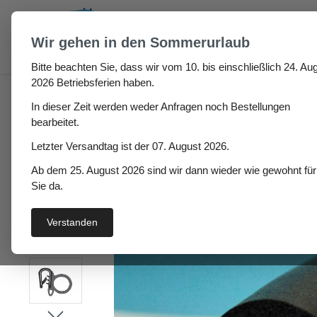
um Hauptinhalt springen
Zur Suche springen
Wir gehen in den Sommerurlaub
Bitte beachten Sie, dass wir vom 10. bis einschließlich 24. Aug
Auto / Wohnmobil / Boot
Wohnmobil
Kantenschut
2026 Betriebsferien haben.
In dieser Zeit werden weder Anfragen noch Bestellungen
Aldora Höhe: 20,6mm, 
bearbeitet.
Kantenschutz mit Meta
Letzter Versandtag ist der 07. August 2026.
Ab dem 25. August 2026 sind wir dann wieder wie gewohnt für
Sie da.
Bildergalerie überspringen
Verstanden