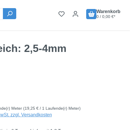
Warenkorb
0 / 0,00 €*
eich: 2,5-4mm
is:
€
nde(r) Meter
(19,25 € / 1 Laufende(r) Meter)
MwSt. zzgl. Versandkosten