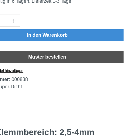
ig in 6 Tagen, Lieferzeit 1-3 Tage
Anzahl: Gib den gewünschten Wert ein oder
In den Warenkorb
Muster bestellen
tel hinzufügen
mer:
000838
uper-Dicht
 Klemmbereich: 2,5-4mm