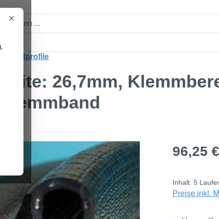
×
.
zdichtprofile
Breite: 26,7mm, Klemmber
llklemmband
Regulärer Pre
96,25 
Inhalt:
5 Laufe
Preise inkl. 